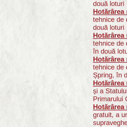
două lotur
i
Hotă
rârea 
tehnice de 
două loturi
Hotărârea 
tehnice de 
în două lotu
Hotărârea 
tehnice de 
Șpring, în d
Hotărârea 
și a Statulu
Primarului
Hotărârea 
gratuit, a 
supraveghere