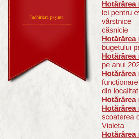
Hotărârea 
lei pentru 
Închiriere pășune
vârstnice –
căsnicie
Hotărârea 
bugetului pe
Hotărârea 
pe anul 20
Hotărârea 
funcționare
din localit
Hotărârea 
Hotărârea 
scoaterea d
Violeta
Hotărârea 