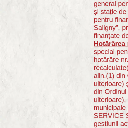
general pent
și stație d
pentru fina
Saligny”, p
finanțate de
Hotărârea 
special pen
hotărâre nr
recalculate
alin.(1) di
ulterioare)
din Ordinul
ulterioare),
municipal
SERVICE SA
gestiunii ac