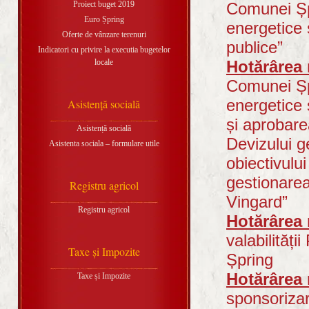
Proiect buget 2019
Comunei Șpr
Euro Șpring
energetice ș
Oferte de vânzare terenuri
publice”
Indicatori cu privire la executia bugetelor
locale
Hotărârea 
Comunei Șpr
energetice ș
Asistență socială
și aprobar
Asistență socială
Devizului g
Asistenta sociala – formulare utile
obiectivului
gestionarea
Registru agricol
Vingard”
Registru agricol
Hotărârea 
valabilită
Taxe și Impozite
Șpring
Hotărârea 
Taxe și Impozite
sponsorizar