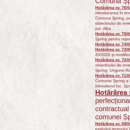
Comuna Șp
Hotărârea nr. 76/
introducerea în inv
Comuna Șpring, jud
obiectivului de inve
jud. Alba
Hotărârea nr. 75/
Șpring pentru repr
Hotărârea nr. 74/
Hotărârea nr. 73/
20/2020 și modific
Hotărârea nr. 72/
obiectivului de inv
Șpring- Ungurei-Roș
Hotărârea nr. 71/
Comunei Șpring a u
intravilanul loc. Șp
Hotărârea 
perfecționar
contractual 
comunei Șp
Hotărârea nr. 69/
evaluării terenulu