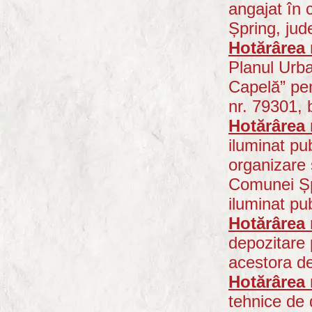
angajat în 
Șpring, jud
Hotărârea 
Planul Urba
Capelă” pen
nr. 79301, 
Hotărârea 
iluminat pu
organizare ș
Comunei Șpr
iluminat pu
Hotărârea 
depozitare 
acestora de
Hotărârea 
tehnice de 