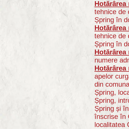
Hotărârea 
tehnice de 
Șpring în d
Hotărârea 
tehnice de 
Șpring în d
Hotărârea 
numere admi
Hotărârea 
apelor cur
din comuna
Șpring, loc
Șpring, int
Șpring și î
înscrise î
localitatea