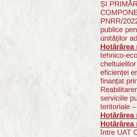
ȘI PRIMĂR
COMPONENT
PNRR/2022/C
publice pent
unităților a
Hotărârea 
tehnico-eco
cheltuielilo
eficienței 
finanțat p
Reabilitare
serviciile p
teritoriale 
Ho
tărârea
Hotărârea 
între UAT C