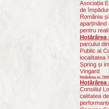
Asociația E
de împăduri
România și 
aparținând 
pentru real
Hotărârea 
parcului di
Public al C
localitatea
Șpring și i
Vingard
Hotărârea nr. 78/
Hotărârea 
Consiliul L
calitatea d
performanțe