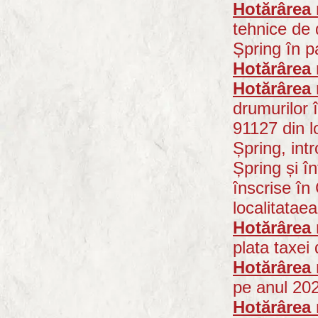
Hotărârea 
tehnice de 
Șpring în pa
Hotărârea 
Hotărârea 
drumurilor 
91127 din l
Șpring, int
Șpring și î
înscrise în
localitatae
Hotărârea 
plata taxei
Hotărârea 
pe anul 20
Hotărârea 