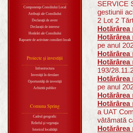
SERVICE SA
Componenţa Consiliului Local
gestiunii ac
Atribuţii ale Consiliului
2 Lot 2 Tăr
Declaraţii de avere
Declarații de interese
Hotărârea 
Hotărâri ale Consiliului
Hotărârea 
Rapoarte de activitate consilieri locali
pe anul 20
Hotărârea 
Proiecte şi investiţii
Hotărârea 
Infrastructura
193/28.11.
Investiţii în derulare
Hotărârea 
Oportunităţi de investiţii
pe anul 20
Achizitii publice
Hotărârea 
Hotărârea 
Comuna Spring
a UAT Comu
Cadrul geografic
vătămată ca
Relieful şi vegetaţia
Hotărârea 
Istoricul localităţii