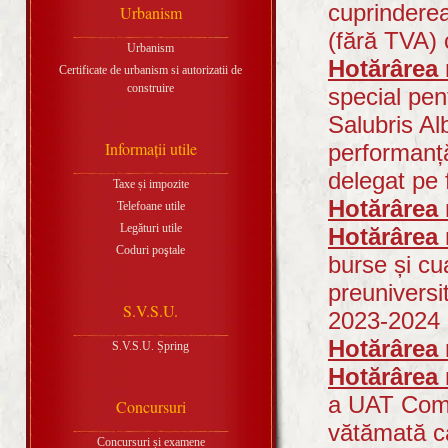
cuprinderea
Urbanism
(fără TVA) 
Urbanism
Hotărârea 
Certificate de urbanism si autorizatii de
construire
special pen
Salubris Al
Informaţii utile
performanță
delegat pe 
Taxe și impozite
Hotărârea 
Telefoane utile
Legături utile
Hotărârea 
Coduri poştale
burse și cu
preuniversi
S.V.S.U.
2023-2024
Hotărârea 
S.V.S.U. Șpring
Hotărârea 
a UAT Comu
Concursuri
vătămată ca
Concursuri și examene