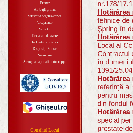
nr.178/17.
Primar
Atribuții primar
Hotărârea 
Structura organizatorică
tehnice de 
Viceprimar
Șpring în d
Secretar
Hotărârea 
Declarații de avere
Declarații de interese
Local al Co
Dispoziții Primar
Contractul 
Salarizare
în domeniul
Strategia națională anticorupție
1391/25.04
Hotărârea 
referință a
pentru masa
din fondul 
Hotărârea 
special pent
prestate 
Consiliul Local