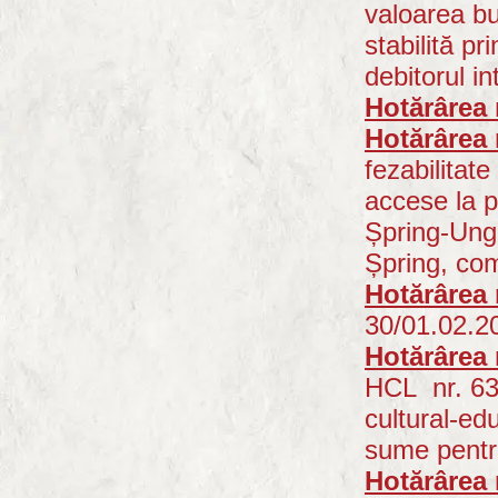
valoarea bu
stabilită pr
debitorul i
Hotărârea 
Hotărârea 
fezabilitate
accese la p
Șpring-Ungur
Șpring, com
Hotărârea 
30/01.0
2.2
Hotărârea 
HCL nr. 63/
cultural-ed
sume pentr
Hotărârea 