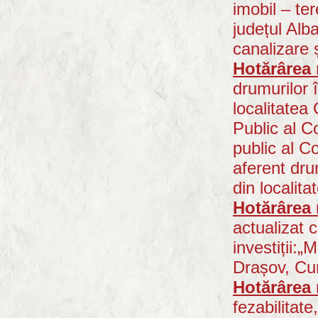
imobil – te
județul Alba
canalizare 
Hotărârea 
drumurilor
localitatea
Public al C
public al C
aferent dr
din localit
Hotărârea 
actualizat 
investiții:„
Drașov, Cu
Hotărârea 
fezabilitate