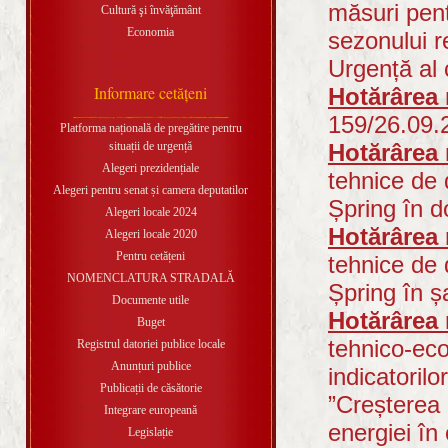
măsuri pent
Cultură şi învăţământ
Economia
sezonului r
Urgență al 
Informare cetăţeni
Hotărârea 
159/26.09.
Platforma națională de pregătire pentru
situații de urgență
Hotărârea 
Alegeri prezidențiale
tehnice de 
Alegeri pentru senat și camera deputatilor
Șpring în d
Alegeri locale 2024
Hotărârea 
Alegeri locale 2020
Pentru cetățeni
tehnice de 
NOMENCLATURA STRADALĂ
Șpring în șa
Documente utile
Hotărârea 
Buget
tehnico-eco
Registrul datoriei publice locale
Anunțuri publice
indicatorilo
Publicații de căsătorie
”Creșterea 
Integrare europeană
energiei în 
Legislație