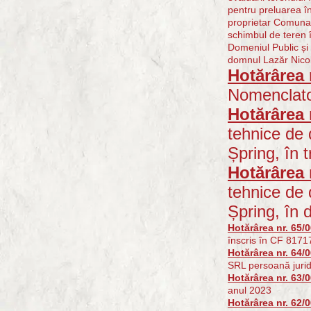
pentru preluarea î
proprietar Comuna 
schimbul de teren 
Domeniul Public și
domnul Lazăr Nico
Hotărârea 
Nomenclato
Hotărârea 
tehnice de 
Șpring, în t
Hotărârea 
tehnice de 
Șpring, în 
Hotărârea nr. 65/
înscris în CF 8171
Hotărârea nr. 64/
SRL persoană juridi
Hotărârea nr. 63/
anul 2023
Hotărârea nr. 62/