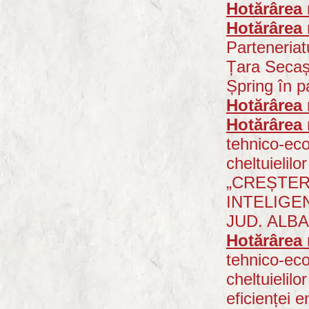
Hotărârea 
Hotărârea 
Parteneria
Țara Secașe
Șpring în p
Hotărârea 
Hotărârea 
tehnico-eco
cheltuielilo
„CREȘTER
INTELIGE
JUD. ALBA”
Hotărârea 
tehnico-eco
cheltuielilo
eficienței