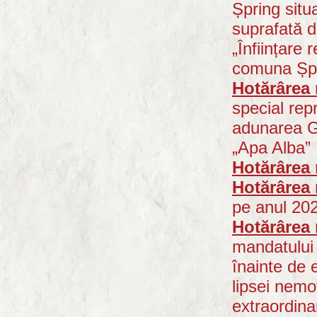
Șpring situa
suprafată d
„Înființare 
comuna Șp
Hotărârea 
special rep
adunarea Ge
„Apa Alba”
Hotărârea 
Hotărârea 
pe anul 20
Hotărârea 
mandatului 
înainte de 
lipsei nemo
extraordina