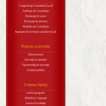
Componenţa Consiliului Local
Atribuţii ale Consiliului
Declaraţii de avere
Declarații de interese
Hotărâri ale Consiliului
Rapoarte de activitate consilieri locali
Proiecte şi investiţii
Infrastructura
Investiţii în derulare
Oportunităţi de investiţii
Achizitii publice
Comuna Spring
Cadrul geografic
Relieful şi vegetaţia
Istoricul localităţii