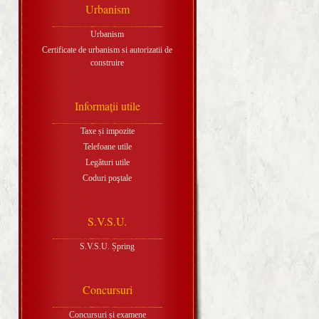
Urbanism
Urbanism
Certificate de urbanism si autorizatii de
construire
Informaţii utile
Taxe și impozite
Telefoane utile
Legături utile
Coduri poştale
S.V.S.U.
S.V.S.U. Șpring
Concursuri
Concursuri și examene