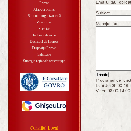
Emailul tău (obligat
Primar
Atribuții primar
Subiect
Structura organizatorică
Viceprimar
Mesajul tău
Secretar
Declarații de avere
Declarații de interese
Dispoziții Primar
Salarizare
Strategia națională anticorupție
Programul de funcț
Luni-Joi 08:00-16:
Vineri 08:00-14:00
Consiliul Local