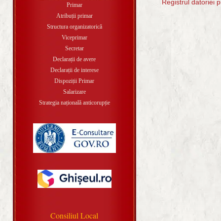
Registrul datoriei p
Primar
Atribuții primar
Structura organizatorică
Viceprimar
Secretar
Declarații de avere
Declarații de interese
Dispoziții Primar
Salarizare
Strategia națională anticorupție
Consiliul Local