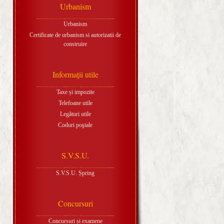
Urbanism
Urbanism
Certificate de urbanism si autorizatii de
construire
Informaţii utile
Taxe și impozite
Telefoane utile
Legături utile
Coduri poştale
S.V.S.U.
S.V.S.U. Șpring
Concursuri
Concursuri și examene