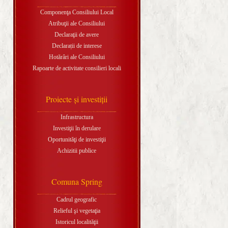
Componenţa Consiliului Local
Atribuţii ale Consiliului
Declaraţii de avere
Declarații de interese
Hotărâri ale Consiliului
Rapoarte de activitate consilieri locali
Proiecte şi investiţii
Infrastructura
Investiţii în derulare
Oportunităţi de investiţii
Achizitii publice
Comuna Spring
Cadrul geografic
Relieful şi vegetaţia
Istoricul localităţii