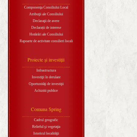
Componenţa Consiliului Local
Atribuţii ale Consiliului
Declaraţii de avere
Declarații de interese
Hotărâri ale Consiliului
Rapoarte de activitate consilieri locali
Proiecte şi investiţii
Infrastructura
Investiţii în derulare
Oportunităţi de investiţii
Achizitii publice
Comuna Spring
Cadrul geografic
Relieful şi vegetaţia
Istoricul localităţii