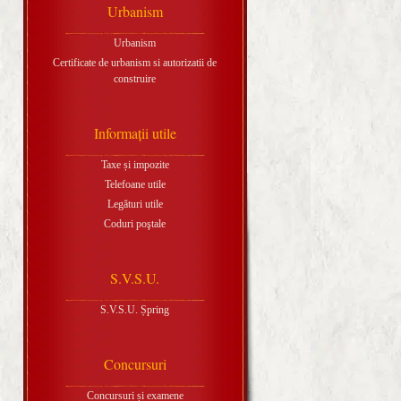
Urbanism
Urbanism
Certificate de urbanism si autorizatii de
construire
Informaţii utile
Taxe și impozite
Telefoane utile
Legături utile
Coduri poştale
S.V.S.U.
S.V.S.U. Șpring
Concursuri
Concursuri și examene