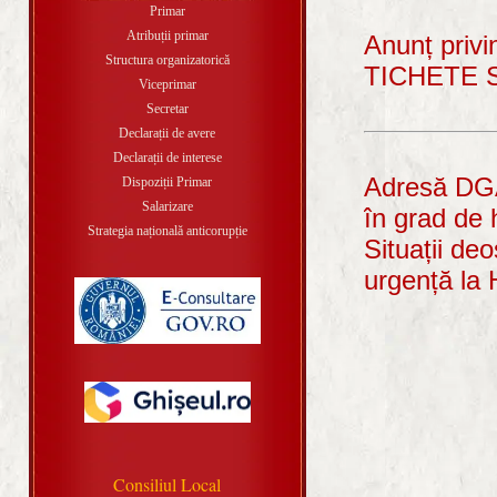
Primar
Atribuții primar
Anunț privi
Structura organizatorică
TICHETE S
Viceprimar
Secretar
Declarații de avere
Declarații de interese
Adresă DGA
Dispoziții Primar
Salarizare
în grad de 
Strategia națională anticorupție
Situații de
urgență la
Consiliul Local