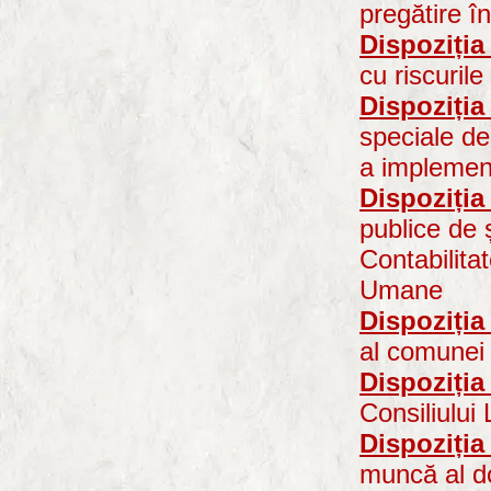
pregătire î
Dispoziția
cu riscurile
Dispoziția
speciale de
a implement
Dispoziția
publice de 
Contabilita
Umane
Dispoziția
al comunei 
Dispoziția
Consiliului
Dispoziția
muncă al do