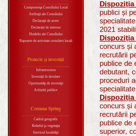
Dispoziția
Componenţa Consiliului Local
publici și p
Atribuţii ale Consiliului
specialitat
Declaraţii de avere
Declarații de interese
2021 stabili
Hotărâri ale Consiliului
Dispoziția
Rapoarte de activitate consilieri locali
concurs și 
recrutării 
Proiecte şi investiţii
publice de 
Infrastructura
debutant, c
Investiţii în derulare
proceduri a
Oportunităţi de investiţii
specialitat
Achizitii publice
Dispoziția
concurs și 
Comuna Spring
recrutării 
Cadrul geografic
publice de 
Relieful şi vegetaţia
superior, c
Istoricul localităţii