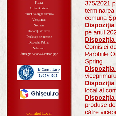
375/2021 pr
Primar
Atribuții primar
terminarea 
Structura organizatorică
comuna Șpr
Viceprimar
Dispoziția
Secretar
pe anul 20
Declarații de avere
Declarații de interese
Dispoziția
Dispoziții Primar
Comisiei de 
Salarizare
Parohiile 
Strategia națională anticorupție
Șpring
Dispoziția
viceprimar
Dispoziția
local al co
Dispoziția
produse de 
către vicep
Consiliul Local