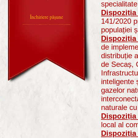
specialitat
Dispoziția
Închiriere pășune
141/2020 pr
populației ș
Dispoziția
de implemen
distribuție
de Secaș, C
Infrastruct
inteligente 
gazelor nat
interconect
naturale cu
Dispoziția
local al co
Dispoziția