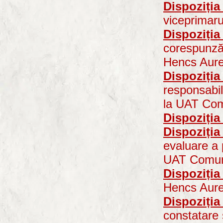
Dispoziția
viceprimar
Dispoziția
corespunzăt
Hencs Aure
Dispoziția
responsabil
la UAT Co
Dispoziția
Dispoziția
evaluare a 
UAT Comun
Dispoziția
Hencs Aurel
Dispoziția
constatare 