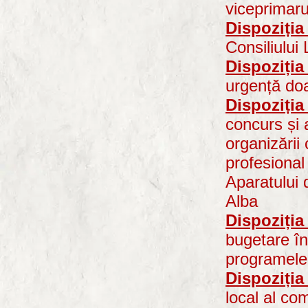
viceprimar
Dispoziția
Consiliului
Dispoziția
urgență do
Dispoziția
concurs și 
organizării
profesional
Aparatului 
Alba
Dispoziția
bugetare în 
programele 
Dispoziția
local al co