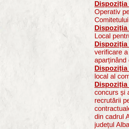
Dispoziția
Operativ pe
Comitetului
Dispoziția
Local pentr
Dispoziția
verificare 
aparținând 
Dispoziția
local al co
Dispoziția
concurs și 
recrutării 
contractual
din cadrul 
județul Alb