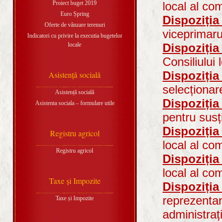
Proiect buget 2019
local al co
Euro Șpring
Dispoziția
Oferte de vânzare terenuri
viceprimar
Indicatori cu privire la executia bugetelor
locale
Dispoziția
Consiliului
Dispoziția
Asistență socială
selecționar
Asistență socială
Dispoziția
Asistenta sociala – formulare utile
pentru susț
Dispoziția
Registru agricol
local al co
Registru agricol
Dispoziția
local al co
Taxe și Impozite
Dispoziția
reprezentan
Taxe și Impozite
administraț