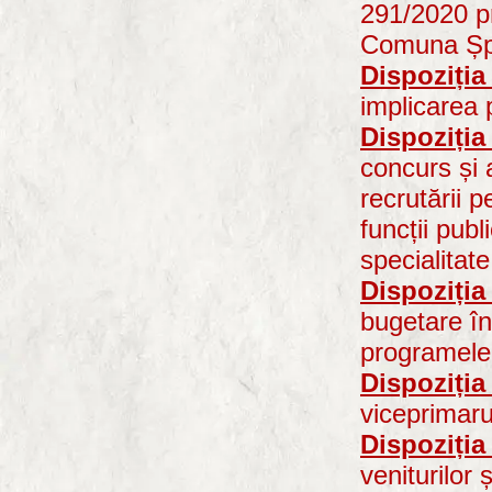
291/2020 pr
Comuna Șp
Dispoziția
implicarea 
Dispoziția
concurs și 
recrutării 
funcții pub
specialitat
Dispoziția
bugetare în 
programele 
Dispoziția
viceprimar
Dispoziția
veniturilor 