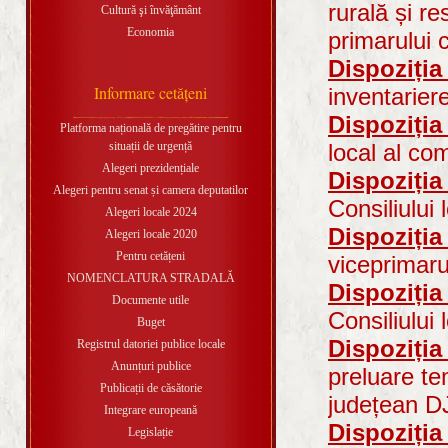
rurală și r
Cultură şi învăţământ
Economia
primarului 
Dispoziția
Informare cetăţeni
inventarier
Dispoziția
Platforma națională de pregătire pentru
situații de urgență
local al co
Alegeri prezidențiale
Dispoziția
Alegeri pentru senat și camera deputatilor
Consiliului
Alegeri locale 2024
Dispoziția
Alegeri locale 2020
Pentru cetățeni
viceprimar
NOMENCLATURA STRADALĂ
Dispoziția
Documente utile
Consiliului
Buget
Dispoziția
Registrul datoriei publice locale
Anunțuri publice
preluare te
Publicații de căsătorie
județean D
Integrare europeană
Dispoziția
Legislație