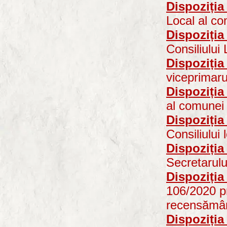
Dispoziția
Local al co
Dispoziția
Consiliului
Dispoziția
viceprimar
Dispoziția
al comunei 
Dispoziția
Consiliului
Dispoziția
Secretarulu
Dispoziția
106/2020 pr
recensămân
Dispoziția