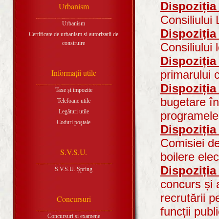
Dispoziția
Urbanism
Consiliului
Urbanism
Dispoziția
Certificate de urbanism si autorizatii de
construire
Consiliului
Dispoziția
Informaţii utile
primarului 
Dispoziția
Taxe și impozite
bugetare în 
Telefoane utile
Legături utile
programele 
Coduri poştale
Dispoziția
Comisiei de
S.V.S.U.
boilere ele
Dispoziția
S.V.S.U. Șpring
concurs și 
recrutării 
Concursuri
funcții pub
Concursuri și examene