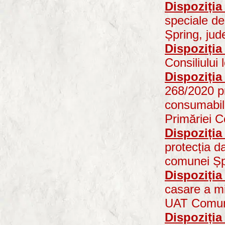
Dispoziția
speciale de
Șpring, jud
Dispoziția
Consiliului
Dispoziția
268/2020 pr
consumabile,
Primăriei C
Dispoziția
protecția da
comunei Șp
Dispoziția
casare a mi
UAT Comun
Dispoziția