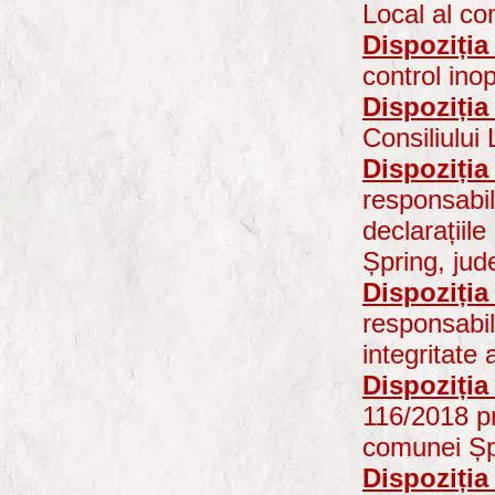
Local al co
Dispoziția
control ino
Dispoziția
Consiliului
Dispoziția
responsabil
declarațiile
Șpring, jud
Dispoziția
responsabil
integritate 
Dispoziția
116/2018 pri
comunei Șp
Dispoziția