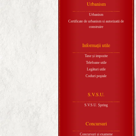
Urbanism
Urbanism
Certificate de urbanism si autorizatii de
construire
Informaţii utile
Taxe și impozite
Telefoane utile
Legături utile
Coduri poştale
S.V.S.U.
S.V.S.U. Șpring
Concursuri
Concursuri și examene