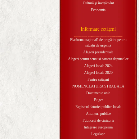
Cultură şi învăţământ
Economia
Informare cetăţeni
Platforma națională de pregătire pentru
situații de urgență
Alegeri prezidențiale
Alegeri pentru senat și camera deputatilor
Alegeri locale 2024
Alegeri locale 2020
Pentru cetățeni
NOMENCLATURA STRADALĂ
Documente utile
Buget
Registrul datoriei publice locale
Anunțuri publice
Publicații de căsătorie
Integrare europeană
Legislație