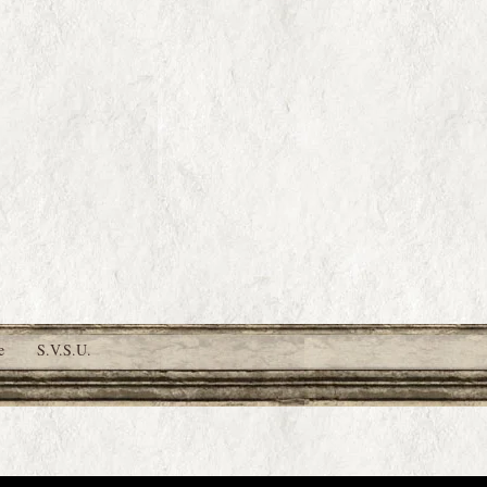
e
S.V.S.U.